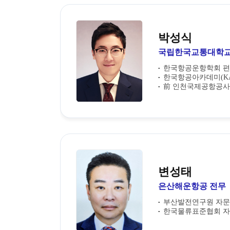
박성식
국립한국교통대학교
한국항공운항학회 
한국항공아카데미(KA
前 인천국제공항공사 
변성태
은산해운항공 전무
부산발전연구원 자
한국물류표준협회 