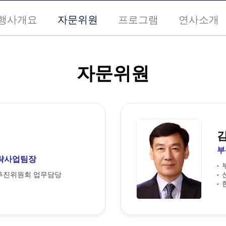
행사개요
자문위원
프로그램
연사소개
자문위원
부
략사업팀장
추진위원회 업무담당