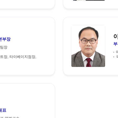
본부장
부
팅팀장
트장, 타이베이지점장,
대표