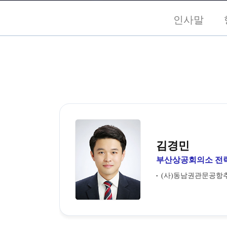
인사말
김경민
부산상공회의소 전
(사)동남권관문공항