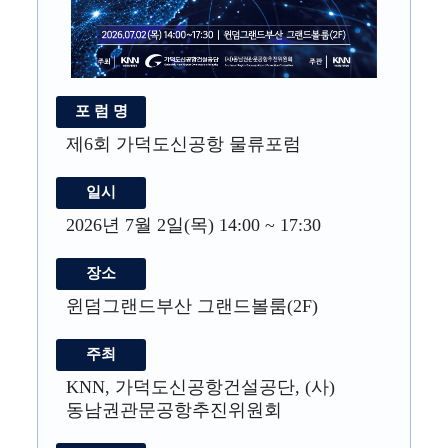
포 럼 명
제6회 가덕도신공항 물류포럼
일시
2026년 7월 2일(목) 14:00 ~ 17:30
장소
윈덤그랜드부산 그랜드볼룸(2F)
주최
KNN, 가덕도신공항건설공단, (사)
동남권관문공항추진위원회